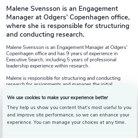
Malene Svensson is an Engagement
Manager at Odgers' Copenhagen office,
where she is responsible for structuring
and conducting research.
Malene Svensson is an Engagement Manager at Odgers'
Copenhagen office and has 9 years of experience in
Executive Search, including 5 years of professional
leadership experience within research.
Malene is responsible for structuring and conducting
research for assignments and manages the initial
dialogue with candidates.
We use cookies to make your experience better
Her professional experience is broad, having handled
They help us show you content that’s most useful to you
assignments at various levels within both the private and
and improve site performance, so we can enhance your
public sectors.
experience. You can manage your choices at any time.
Malene holds a Master’s degree in Human Resources
Management (Cand.Soc.) from Copenhagen Business