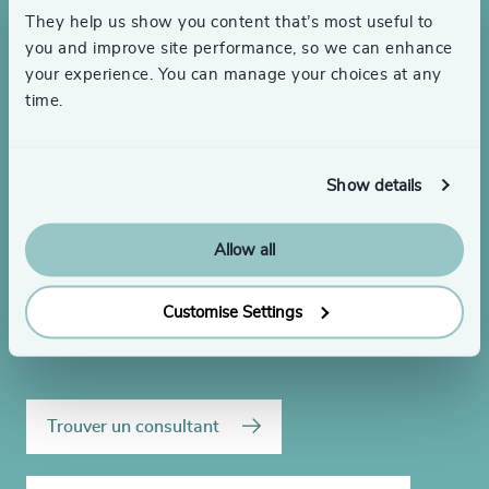
They help us show you content that’s most useful to
you and improve site performance, so we can enhance
Vous cherchez à
your experience. You can manage your choices at any
time.
embaucher ou vous
avez besoin de conseils
Show details
en matière de direction?
Allow all
Communiquez avec nous pour discuter de vos
besoins en matière de recrutement de cadres ou
Customise Settings
de perfectionnement du leadership.
Trouver un consultant