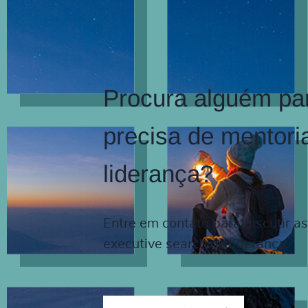
Procura alguém par
precisa de mentori
liderança?
Entre em contato para discutir a
executive search ou liderança.