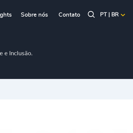
ights
Sobre nós
Contato
PT | BR
 e Inclusão.