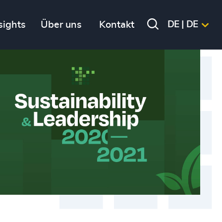
sights
Über uns
Kontakt
DE | DE