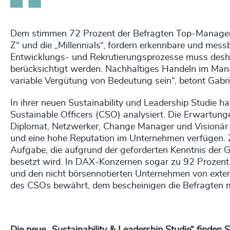
Dem stimmen 72 Prozent der Befragten Top-Manager z
Z“ und die „Millennials“, fordern erkennbare und me
Entwicklungs- und Rekrutierungsprozesse muss desh
berücksichtigt werden. Nachhaltiges Handeln im Manag
variable Vergütung von Bedeutung sein“, betont Gabrie
In ihrer neuen Sustainability und Leadership Studie h
Sustainable Officers (CSO) analysiert. Die Erwartung
Diplomat, Netzwerker, Change Manager und Visionär 
und eine hohe Reputation im Unternehmen verfügen. Zug
Aufgabe, die aufgrund der geforderten Kenntnis der 
besetzt wird. In DAX-Konzernen sogar zu 92 Prozent.
und den nicht börsennotierten Unternehmen von exte
des CSOs bewährt, dem bescheinigen die Befragten m