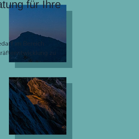
tung für Ihre
edarf im Bereich
räfteentwicklung zu