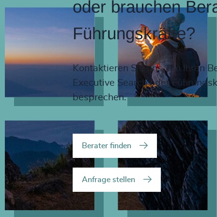
oder brauchen Bera
Führungskräfte?
Kontaktieren Sie uns, um Ihren B
Executive Search oder Führungsk
besprechen.
Berater finden
Anfrage stellen