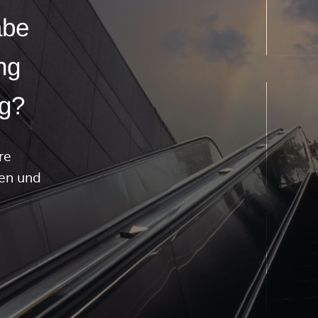
abe
ng
ng?
re
ken und