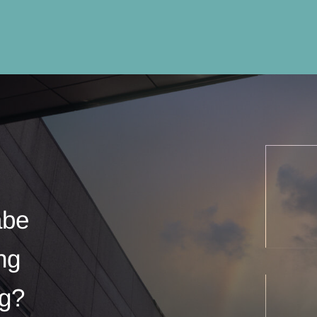
abe
ng
ng?