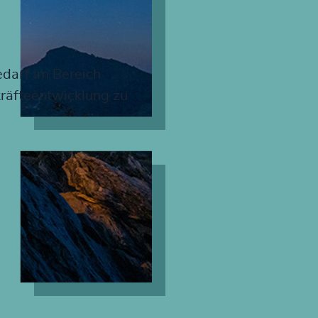
edarf im Bereich
räfteentwicklung zu