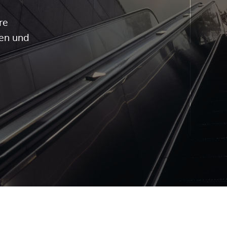
re
ken und