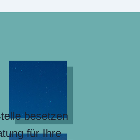
telle besetzen
tung für Ihre