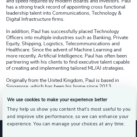
and speed required by modern Boards and investors. Paul
has a strong track record of appointing cross functional
leadership talent into Communications, Technology &
Digital Infrastructure firms.
In addition, Paul has successfully placed Technology
Officers into multiple industries such as Banking, Private
Equity, Shipping, Logistics, Telecommunications and
Healthcare. Since the advent of Machine Learning and
more recently, Artificial Intelligence, Paul has often been
partnering with his clients to find executive talent capable
of creating and implementing tailored ML/AI strategies.
Originally from the United Kingdom, Paul is based in
Singapore, which has been his home since 2013,
solidifying his strong connection to the Asia-Pacific
region.
We use cookies to make your experience better
They help us show you content that’s most useful to you
and improve site performance, so we can enhance your
experience. You can manage your choices at any time.