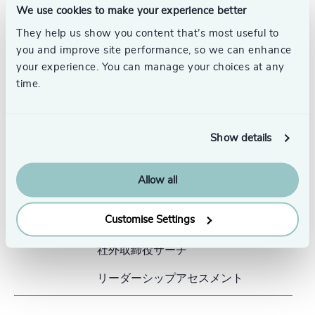
番出口より徒歩0分
We use cookies to make your experience better
東京メトロ都営三田線「大手町駅」D1
出口より徒歩5分
They help us show you content that’s most useful to
you and improve site performance, so we can enhance
お問い合わせ
your experience. You can manage your choices at any
time.
開設
1991年
本社所在地
20 Cannon Street, London
Show details
EC4M 6XD United Kingdom
従業員数
全拠点合計 700名 (内、コンサルタン
Allow all
ト 250名)
Customise Settings
事業概要
エクゼクティブサーチ
社外取締役サーチ
リーダーシップアセスメント