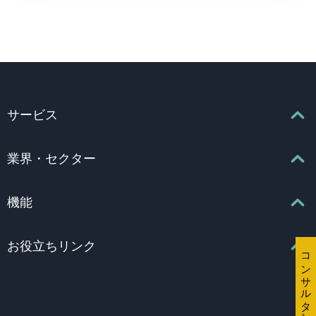
サービス
エグゼクティブサーチ
業界・セクター
リーダーシップアドバイザリー
コンサルティング・プロフェッショナルサービス
機能
DEIコンサルティング
消費財 ・エンターテインメント・スポーツ
取締役
お役立ちリンク
教育分野
コンサルタントを探す
CEO（最高経営責任者）
金融サービス
最寄りのオフィス
CFO・財務担当役員
ヘルスケア・ライフサイエンス
採用情報
広報