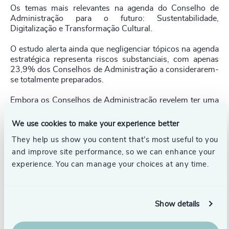
Os temas mais relevantes na agenda do Conselho de
Administração para o futuro: Sustentabilidade,
Digitalização e Transformação Cultural.
O estudo alerta ainda que negligenciar tópicos na agenda
estratégica representa riscos substanciais, com apenas
23,9% dos Conselhos de Administração a considerarem-
se totalmente preparados.
Embora os Conselhos de Administração revelem ter uma
visão clara sobre o futuro e promovam continuamente a
inovação, novos desafios estão a emergir na sua agenda.
We use cookies to make your experience better
No top 3 estão a Sustentabilidade, a Digitalização e a
They help us show you content that’s most useful to you
Transformação Cultural.
and improve site performance, so we can enhance your
Áreas prioritárias de melhoria: Pessoas -
experience. You can manage your choices at any time.
Profissionalização do recrutamento de administradores,
Gestão da sucessão, Compensação
O estudo destaca que, embora os Conselhos de
Show details
Administração expressem satisfação geral com a sua
eficácia média de 71/100, há áreas que exigem maior