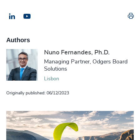
Pr
LinkedIn
Email us
Authors
Nuno Fernandes, Ph.D.
Managing Partner, Odgers Board
Solutions
Lisbon
Originally published: 06/12/2023