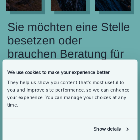
Sie möchten eine Stelle
besetzen oder
brauchen Beratung für
Ihre Führungskräfte?
We use cookies to make your experience better
They help us show you content that’s most useful to
Kontaktieren Sie uns, um Ihren Bedarf im Bereich
you and improve site performance, so we can enhance
Executive Search oder Führungskräfteentwicklung
your experience. You can manage your choices at any
zu besprechen.
time.
Berater finden
Show details