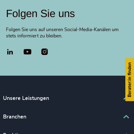
Folgen Sie uns
Folgen Sie uns auf unseren Social-Media-Kanälen um
stets informiert zu bleiben.
LinkedIn
YouTube
Berater:in finden
Unsere Leistungen
Executive Search
Branchen
Interim Management
Business und Professional Services