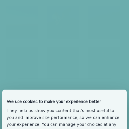
Sie möchten eine Stelle
We use cookies to make your experience better
besetzen oder
They help us show you content that’s most useful to
brauchen Beratung für
you and improve site performance, so we can enhance
your experience. You can manage your choices at any